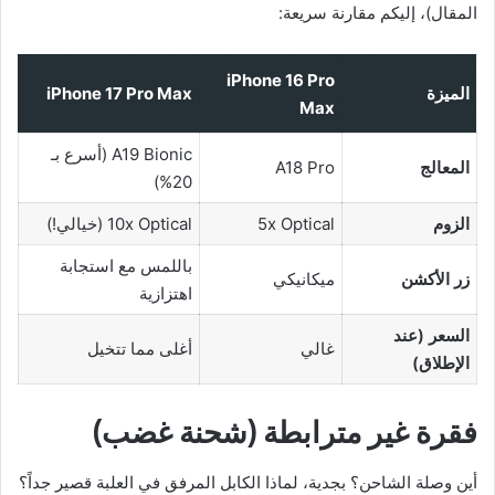
المقال)، إليكم مقارنة سريعة:
iPhone 16 Pro
الميزة
iPhone 17 Pro Max
Max
A19 Bionic (أسرع بـ
المعالج
A18 Pro
20%)
الزوم
5x Optical
10x Optical (خيالي!)
باللمس مع استجابة
زر الأكشن
ميكانيكي
اهتزازية
السعر (عند
غالي
أغلى مما تتخيل
الإطلاق)
فقرة غير مترابطة (شحنة غضب)
أين وصلة الشاحن؟ بجدية، لماذا الكابل المرفق في العلبة قصير جداً؟