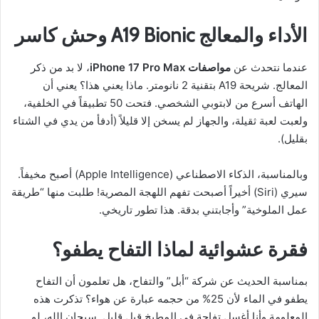
الأداء والمعالج A19 Bionic وحش كاسر
عندما نتحدث عن
مواصفات iPhone 17 Pro Max
، لا بد من ذكر
المعالج. شريحة A19 بتقنية 2 نانومتر. ماذا يعني هذا؟ يعني أن
الهاتف أسرع من لابتوبي الشخصي. فتحت 50 تطبيقاً في الخلفية،
ولعبت لعبة ثقيلة، والجهاز لم يسخن إلا قليلاً (أدفأ من يدي في الشتاء
بقليل).
وبالمناسبة، الذكاء الاصطناعي (Apple Intelligence) أصبح مخيفاً.
سيري (Siri) أخيراً أصبحت تفهم اللهجة المصرية! طلبت منها “طريقة
عمل الملوخية” وأجابتني بدقة. هذا تطور تاريخي.
فقرة عشوائية لماذا التفاح يطفو؟
بمناسبة الحديث عن شركة “أبل” والتفاح، هل تعلمون أن التفاح
يطفو في الماء لأن 25% من حجمه عبارة عن هواء؟ تذكرت هذه
المعلومة وأنا أغسل تفاحة في المطبخ قبل قليل. سبحان الله، لو