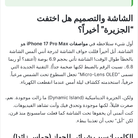
الشاشة والتصميم هل اختفت
“الجزيرة” أخيراً؟
أول شيء ستلاحظه في
مواصفات iPhone 17 Pro Max
هو
الشاشة. أبل أخيراً قللت حواف الشاشة لدرجة أنني ألمس الشاشة
بالخطأ طوال الوقت! الشاشة تأتي بحجم 6.9 بوصة (أعتقد؟ أو ربما
6.8.. نسيت الرقم بالضبط لكنها ضخمة جداً). التقنية الجديدة التي
تسمى “Micro-Lens OLED” تجعل السطوع تحت الشمس مرعباً.
حرفياً، استخدمته ككشاف ليلة أمس عندما انقطعت الكهرباء.
ولكن، الجزيرة الديناميكية (Dynamic Island) ما زالت موجودة. نعم،
صغرت قليلاً، لكنها موجودة وتحدق فيك وأنت تشاهد الفيديوهات.
كنت أتمنى أن يخفوها تحت الشاشة كما فعلت سامسونج منذ قرن،
لكن “أبل” تحب أن تعذبنا ببطء.
الكاميرا: سبب شرائي للجهاز (حماس زائد!)