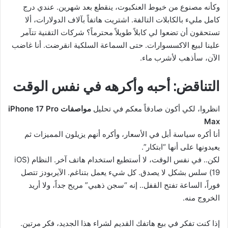
وكأنه مصنوع من خيوط العنكبوت، ينقطع بعد شهرين. عندي درج
كامل مليء بالكابلات التالفة. اشتريت هاتفاً بآلاف الدولارات، ألا
تستحقون أن تضعوا لي كابلاً طويلاً محترماً؟ شركات التقنية تتآمر
علينا لبيع الاكسسوارات. حتى السماعة السلكية انقرضت. أنا غاضب
الآن، سأذهب لأشرب ماء.
التناقض: أحبه وأكرهه في نفس الوقت
انظروا، لكي أكون صادقاً معكم في تحليل
مواصفات iPhone 17 Pro
Max
أنا أكره سياسة أبل في الأسعار، وأكره أنهم يزيلون المميزات ثم
يعيدونها على أنها “ابتكار”.
لكن.. في نفس الوقت، لا أستطيع استخدام هاتف آخر. النظام (iOS
19) سلس بشكل لا يصدق. كل شيء يعمل بتناغم. الآيربودز تتصل
فوراً، الساعة تفتح القفل.. إنه “سجن ذهبي” مريح جداً، ولا أريد
الخروج منه.
إذا كنت تفكر في بيع هاتفك القديم لشراء هذا الجديد، فكر مرتين.