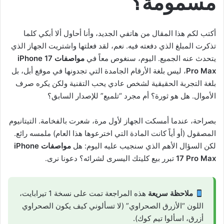
مسمومة؟
أكتب لكم هذا المقال من هاتفي الجديد، وأنا أحاول ألا أبكي كلما
تذكرت المبلغ الذي دفعته فيه. نعم، لقد فعلتها واشتريت الجهاز الذي
يتحدث عنه الجميع. اليوم، سنغوص معاً في
مواصفات iPhone 17
Pro Max
، ليس بلغة الأرقام الجامدة التي تجدونها في موقع أبل، بل
بلغة التجربة الحقيقية لشخص عادي يحب التقنية ولكن يكره صرف
الأموال. هل هو ثورة؟ أم مجرد “تلميع” للإصدار السابق؟
بصراحة، عندما أمسكت الجهاز لأول مرة، شعرت بالفخامة. التيتانيوم
المصقول (أو أياً كانت المادة التي اخترعوها هذا العام) ملمسه رائع.
لكن السؤال الأهم الذي سنجيب عليه اليوم: هل
مواصفات iPhone
17 Pro Max
تبرر بيع كليتك اليسرى لشرائه؟ دعونا نرى.
ملاحظة سريعة
هذه المراجعة تمت على نسخة 1 تيرابايت،
اللون “الأزرق الصحراوي” (لا تسألوني كيف يكون الصحراوي
أزرق، اسألوا تيم كوك).