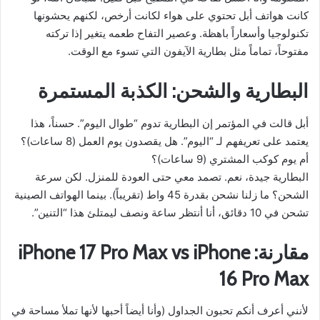
كانت هواتف أبل تحتوي على هواء لكانت أرخص، لكنهم يحشونها
تكنولوجيا وأسعاراً باهظة. وعصير التفاح طعمه يتغير إذا تركته
مفتوحاً، تماماً مثل بطارية الآيفون التي تسوء مع الوقت.
البطارية والشحن: الكذبة المستمرة
أبل قالت في المؤتمر إن البطارية تدوم “طوال اليوم”. حسناً، هذا
يعتمد على تعريفهم لـ “اليوم”. هل يقصدون يوم العمل (8 ساعات)؟
أم يوم كوكب المشتري (9 ساعات)؟
البطارية جيدة، نعم. تصمد معي حتى العودة للمنزل. لكن سرعة
الشحن؟ ما زلنا نشحن بقدرة 45 واط (تقريباً). بينما الهواتف الصينية
تشحن في 10 دقائق، أنا أنتظر ساعة ونصف ليمتلئ هذا “التنين”.
مقارنة: iPhone 17 Pro Max vs iPhone
16 Pro Max
لأنني أعرف أنكم تحبون الجداول (وأنا أيضاً أحبها لأنها تملأ مساحة في