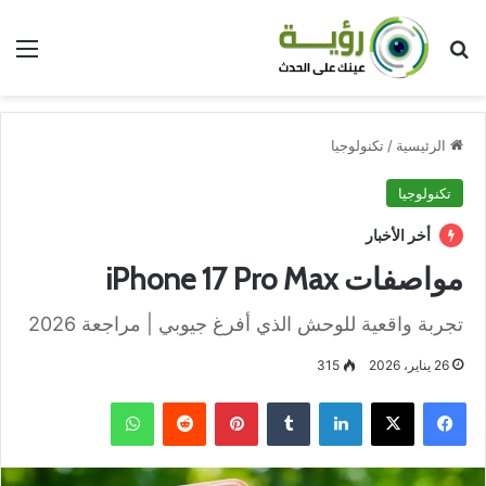
بحث عن
الق
الرئيسية
/
تكنولوجيا
تكنولوجيا
أخر الأخبار
مواصفات iPhone 17 Pro Max
تجربة واقعية للوحش الذي أفرغ جيوبي | مراجعة 2026
26 يناير، 2026
315
فيسبوك
‫X
لينكدإن
بينتيريست
واتساب