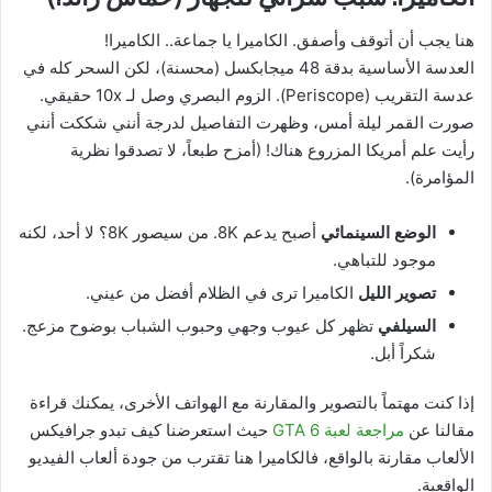
هنا يجب أن أتوقف وأصفق. الكاميرا يا جماعة.. الكاميرا!
العدسة الأساسية بدقة 48 ميجابكسل (محسنة)، لكن السحر كله في
عدسة التقريب (Periscope). الزوم البصري وصل لـ 10x حقيقي.
صورت القمر ليلة أمس، وظهرت التفاصيل لدرجة أنني شككت أنني
رأيت علم أمريكا المزروع هناك! (أمزح طبعاً، لا تصدقوا نظرية
المؤامرة).
الوضع السينمائي
أصبح يدعم 8K. من سيصور 8K؟ لا أحد، لكنه
موجود للتباهي.
تصوير الليل
الكاميرا ترى في الظلام أفضل من عيني.
السيلفي
تظهر كل عيوب وجهي وحبوب الشباب بوضوح مزعج.
شكراً أبل.
إذا كنت مهتماً بالتصوير والمقارنة مع الهواتف الأخرى، يمكنك قراءة
مقالنا عن
مراجعة لعبة GTA 6
حيث استعرضنا كيف تبدو جرافيكس
الألعاب مقارنة بالواقع، فالكاميرا هنا تقترب من جودة ألعاب الفيديو
الواقعية.