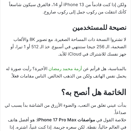
ولكن إذا كنت قادماً من iPhone 13 أو 14، فالفرق سيكون شاسعاً
كأنك انتقلت من ركوب جمل إلى ركوب صاروخ.
نصيحة للمستخدمين
لا تشتروا النسخة ذات المساحة الصغيرة. مع تصوير 8K والألعاب
الضخمة، الـ 256 جيجا ستنتهي في أسبوع. خذ الـ 512 أو 1 تيرا، أو
جهز نفسك للاشتراك في iCloud للأبد.
بالمناسبة، هل قرأتم عن
أزمة محمد رمضان
الأخيرة؟ رأيت صورة له
يحمل نفس الهاتف ولكن من الذهب الخالص. الناس مقامات فعلاً.
الخاتمة هل أنصح به؟
بدأت عيني تغلق من التعب، والضوء الأزرق من الشاشة بدأ يسبب لي
صداعاً.
خلاصة القول في
مواصفات iPhone 17 Pro Max
: هو أفضل هاتف
في العالم حالياً، نقطة. لكن سعره جريمة. إذا كنت غنياً، اشتره. إذا