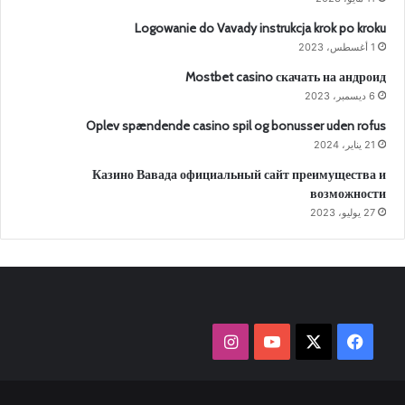
Logowanie do Vavady instrukcja krok po kroku
1 أغسطس، 2023
Mostbet casino скачать на андроид
6 ديسمبر، 2023
Oplev spændende casino spil og bonusser uden rofus
21 يناير، 2024
Казино Вавада официальный сайт преимущества и
возможности
27 يوليو، 2023
‫X
فيسبوك
‫YouTube
انستقرام