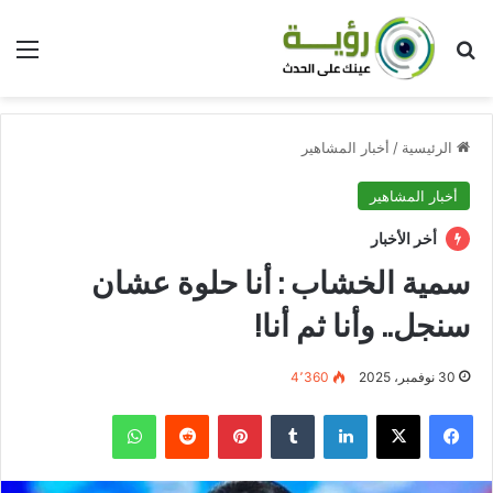
بحث عن
الق
الرئيسية
/
أخبار المشاهير
أخبار المشاهير
أخر الأخبار
سمية الخشاب : أنا حلوة عشان
سنجل.. وأنا ثم أنا!
30 نوفمبر، 2025
4٬360
فيسبوك
‫X
لينكدإن
بينتيريست
واتساب