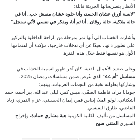
الأنظار بتصريحاتها الجريئة قائلة:
“لابسة أزرق عشان الحسد، وأنا حلوة عشان مفيش حب.. أنا في
حالة ملاكية، حالة روقان.. أنا ثم أنا، وبفكر في نفسي لأنّي سنجل.”
وأشارت الخشاب إلى أنها تمر بمرحلة من الراحة الداخلية والتركيز
على تطوير ذاتها، بعيدًا عن أي تدخلات خارجية، مؤكدة أن اهتمامها
الأول هو نفسها فقط خلال هذه الفترة.
وعلى صعيد الأعمال الفنية، كان آخر ظهور لسمية الخشاب في
مسلسل “أم 44”
الذي عُرض ضمن مسلسلات رمضان 2025،
وشاركها بطولته نخبة من النجمات العربيات، بينهم:
جومانا مراد، فاطمة الصفّي، ميس كمر، ليلى عبدالله، بير أحمد، حمد
أشكناني، لولو الملا، إيناس قمر، إيمان الحسيني، عزام النمري، زياد
القاضي، طارق النفيسي.
المسلسل من تأليف الكاتبة الكويتية
هبة مشاري حمادة
، وإخراج
السوري
المثنى صبح
.