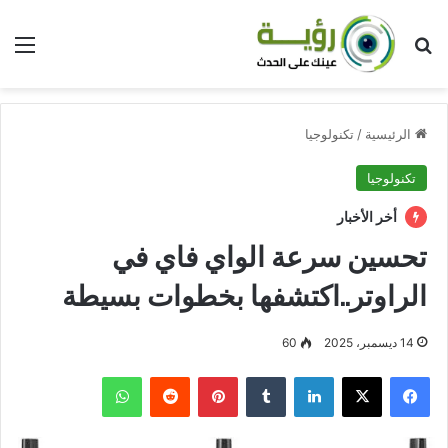
بحث عن
الق
الرئيسية
/
تكنولوجيا
تكنولوجيا
أخر الأخبار
تحسين سرعة الواي فاي في
الراوتر..اكتشفها بخطوات بسيطة
14 ديسمبر، 2025
60
فيسبوك
‫X
لينكدإن
بينتيريست
واتساب