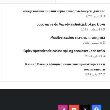
Вавада казино онлайн игры и щедрые бонусы для вас
11 مايو، 2023
Logowanie do Vavady instrukcja krok po kroku
1 أغسطس، 2023
Mostbet casino скачать на андроид
6 ديسمبر، 2023
Oplev spændende casino spil og bonusser uden rofus
21 يناير، 2024
Казино Вавада официальный сайт преимущества и
возможности
27 يوليو، 2023
‫X
فيسبوك
‫YouTube
انستقرام