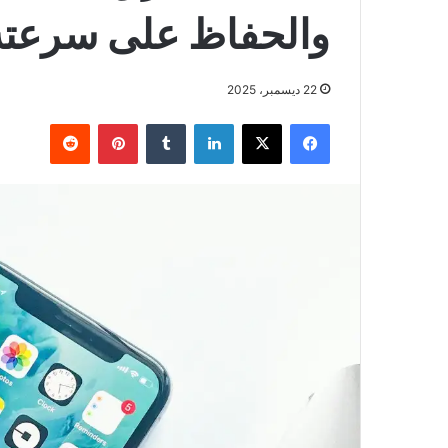
والحفاظ على سرعته
22 ديسمبر، 2025
فيسبوك
‫X
لينكدإن
بينتيريست