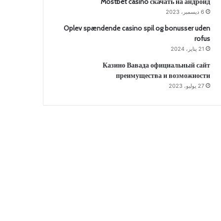
Mostbet casino скачать на андроид
6 ديسمبر، 2023
Oplev spændende casino spil og bonusser uden
rofus
21 يناير، 2024
Казино Вавада официальный сайт
преимущества и возможности
27 يوليو، 2023