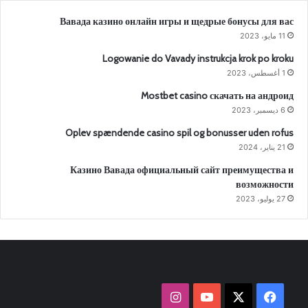
Вавада казино онлайн игры и щедрые бонусы для вас
11 مايو، 2023
Logowanie do Vavady instrukcja krok po kroku
1 أغسطس، 2023
Mostbet casino скачать на андроид
6 ديسمبر، 2023
Oplev spændende casino spil og bonusser uden rofus
21 يناير، 2024
Казино Вавада официальный сайт преимущества и
возможности
27 يوليو، 2023
‫X
فيسبوك
‫YouTube
انستقرام