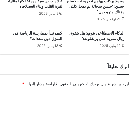
محمد بركات يهاجم تصريحات حسام
3 أدوات رياضية مهملة لكنها مثالية
حسن: “حسن شحاتة لم يفعل ذلك..
لقوة القلب وبناء العضلات؟
وهناك متربصون”
5 يناير، 2025
21 نوفمبر، 2025
الذكاء الاصطناعي يتوقع: هل يتفوق
كيف تبدأ بممارسة الرياضة في
ريال مدريد على برشلونة؟
المنزل دون معدات؟
12 يناير، 2025
13 يناير، 2025
اترك تعليقاً
لن يتم نشر عنوان بريدك الإلكتروني.
الحقول الإلزامية مشار إليها بـ
*
ا
ل
ت
ع
ل