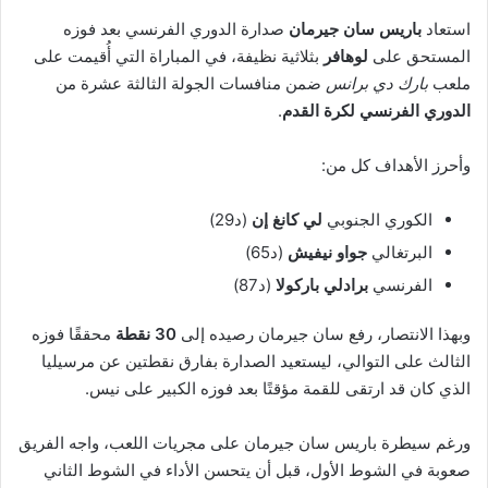
استعاد
باريس سان جيرمان
صدارة الدوري الفرنسي بعد فوزه
المستحق على
لوهافر
بثلاثية نظيفة، في المباراة التي أُقيمت على
ملعب
بارك دي برانس
ضمن منافسات الجولة الثالثة عشرة من
الدوري الفرنسي لكرة القدم
.
وأحرز الأهداف كل من:
الكوري الجنوبي
لي كانغ إن
(د29)
البرتغالي
جواو نيفيش
(د65)
الفرنسي
برادلي باركولا
(د87)
وبهذا الانتصار، رفع سان جيرمان رصيده إلى
30 نقطة
محققًا فوزه
الثالث على التوالي، ليستعيد الصدارة بفارق نقطتين عن مرسيليا
الذي كان قد ارتقى للقمة مؤقتًا بعد فوزه الكبير على نيس.
ورغم سيطرة باريس سان جيرمان على مجريات اللعب، واجه الفريق
صعوبة في الشوط الأول، قبل أن يتحسن الأداء في الشوط الثاني