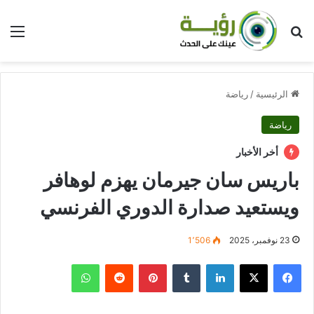
بحث عن
الق
الرئيسية
/
رياضة
رياضة
أخر الأخبار
باريس سان جيرمان يهزم لوهافر
ويستعيد صدارة الدوري الفرنسي
23 نوفمبر، 2025
1٬506
فيسبوك
‫X
لينكدإن
بينتيريست
واتساب