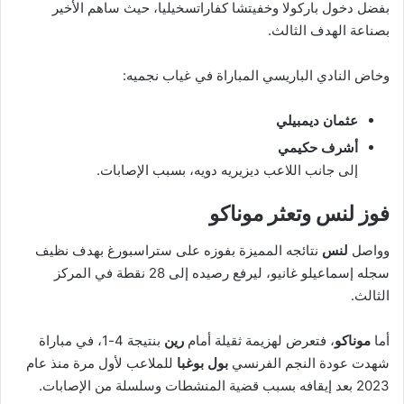
بفضل دخول باركولا وخفيتشا كفاراتسخيليا، حيث ساهم الأخير
بصناعة الهدف الثالث.
وخاض النادي الباريسي المباراة في غياب نجميه:
عثمان ديمبيلي
أشرف حكيمي
إلى جانب اللاعب ديزيريه دويه، بسبب الإصابات.
فوز لنس وتعثر موناكو
وواصل
لنس
نتائجه المميزة بفوزه على ستراسبورغ بهدف نظيف
سجله إسماعيلو غانيو، ليرفع رصيده إلى 28 نقطة في المركز
الثالث.
أما
موناكو
، فتعرض لهزيمة ثقيلة أمام
رين
بنتيجة 4-1، في مباراة
شهدت عودة النجم الفرنسي
بول بوغبا
للملاعب لأول مرة منذ عام
2023 بعد إيقافه بسبب قضية المنشطات وسلسلة من الإصابات.