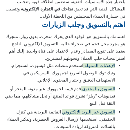
باعتبار هذه الأساسيات التقنية، ستضمن انطلاقة قوية وتتجنب
المشاكل الفنية التي قد تعيق
نجاحك في التجارة الإلكترونية
وتتسبب
في خسارة العملاء المحتملين من اللحظة الأولى.
اهتم بالتسويق وجلب الزيارات
اهتمامك بالتسويق هو الوقود الذي يحرك متجرك. بدون زوار، متجرك
هو مجرد محل فخم في صحراء خالية. التسويق الإلكتروني الناجح
يعتمد على تنويع المصادر وعدم الاعتماد على قناة واحدة. إليك أهم
استراتيجيات جلب العملاء وتحويلهم لمشترين.
الإعلانات الممولة
استخدم منصات مثل فيسبوك، انستجرام،
وتيك توك للوصول السريع لجمهورك. السر يكمن في
الاستهداف الدقيق واختبار المحتوى الإعلاني.
التسويق بالمحتوى
قدم قيمة لجمهورك عبر مدونة المتجر أو
فيديوهات “ريلز” تشرح فوائد المنتج أو تحل مشاكلهم، مما يبني
الثقة قبل البيع.
التسويق عبر البريد الإلكتروني
القائمة البريدية هي كنزك
الحقيقي. استخدمها لإرسال العروض الحصرية، وتذكير العملاء
بالسلات المتروكة لزيادة المبيعات.