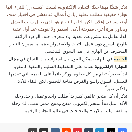
تذكر شيئًا مهمًا جدًا: التجارة الإلكترونية ليست “كبسة زر” للثراء. إنها
تجارة حقيقية تتطلب عقلية ريادي أعمال. قد تفشل في اختيار منتج،
أو تخسر في إعلان، لكن التاجر الناجح هو الذي يحلل سبب الفشل
ويحاول مرة أخرى بطريقة أذكى. استمر ولا تتوقف عند أول عقبة.
لذا، تعامل مع مشروعك بجدية، ولا تنجرف خلف الوعود الزائفة
بالربح السريع دون عمل. الثبات والاستمرارية هما ما يميزان التاجر
المحترف عن الهاوي في هذا السوق التنافسي.
الخاتمة
في النهاية، يمكن القول بأن استراتيجيات النجاح في
مجال
التجارة الإلكترونية
تعتمد على التخطيط السليم والتنفيذ المتقن.
ابدأ صغيراً، تعلم من كل خطوة، وركز دائماً على القيمة التي تقدمها
للعميل. السوق واسع والفرص متاحة للجميع، لكن البقاء للأذكى
والأكثر صبراً.
تذكر أن كل متجر عالمي كبير بدأ بطلب واحد وعميل واحد. رحلة
الألف ميل تبدأ بمتجر إلكتروني متقن ومنتج مميز. نتمنى لك رحلة
موفقة ومليئة بالأرباح والنجاحات في عالم التجارة الرقمية.