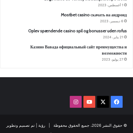
1 أغسطس، 2023
Mostbet casino скачать на андроид
6 ديسمبر، 2023
Oplev spændende casino spil og bonusser uden rofus
21 يناير، 2024
Казино Вавада официальный сайт преимущества и
возможности
27 يوليو، 2023
‫X
فيسبوك
‫YouTube
انستقرام
© حقوق النشر 2026، جميع الحقوق محفوظة |
رؤية
| تم تصميم وتطوير