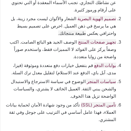
عن نشاطك التجاري. تجنب الأسماء المعقدة أو التي تحتوي
على أرقام ورموز كثيرة.
تصميم الهوية البصرية
الشعار والألوان ليست مجرد زينة، بل
هي ما يرسخ في ذهن العميل. احرص على تصميم بسيط
واحترافي يعكس
طبيعة منتجاتك.
تجهيز صفحات المنتج
الوصف الجيد هو البائع الصامت. اكتب
وصفاً يركز على الفوائد لا المميزات فقط، واستخدم صوراً
واضحة من زوايا متعددة.
بوابات الدفع
قم بتفعيل خيارات دفع متعددة وموثوقة (فيزا،
مدى، آبل باي، الدفع عند الاستلام) لتقليل معدل ترك السلة.
سياسات المتجر
الوضوح في سياسة الاسترجاع والاستبدال
والشحن يبني الثقة. العميل الخائف لا يشتري، والسياسات
الواضحة تزيل هذا الخوف.
تأمين المتجر (SSL)
تأكد من وجود شهادة الأمان لحماية بيانات
العملاء، فهذا عامل أساسي في الترتيب على جوجل وفي ثقة
المشتري.