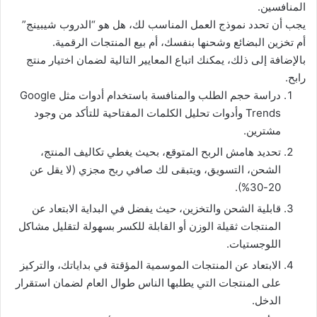
المنافسين.
يجب أن تحدد نموذج العمل المناسب لك، هل هو “الدروب شيبينج”
أم تخزين البضائع وشحنها بنفسك، أم بيع المنتجات الرقمية.
بالإضافة إلى ذلك، يمكنك اتباع المعايير التالية لضمان اختيار منتج
رابح.
دراسة حجم الطلب والمنافسة باستخدام أدوات مثل Google
Trends وأدوات تحليل الكلمات المفتاحية للتأكد من وجود
مشترين.
تحديد هامش الربح المتوقع، بحيث يغطي تكاليف المنتج،
الشحن، التسويق، ويتبقى لك صافي ربح مجزي (لا يقل عن
20-30%).
قابلية الشحن والتخزين، حيث يفضل في البداية الابتعاد عن
المنتجات ثقيلة الوزن أو القابلة للكسر بسهولة لتقليل مشاكل
اللوجستيات.
الابتعاد عن المنتجات الموسمية المؤقتة في بداياتك، والتركيز
على المنتجات التي يطلبها الناس طوال العام لضمان استقرار
الدخل.