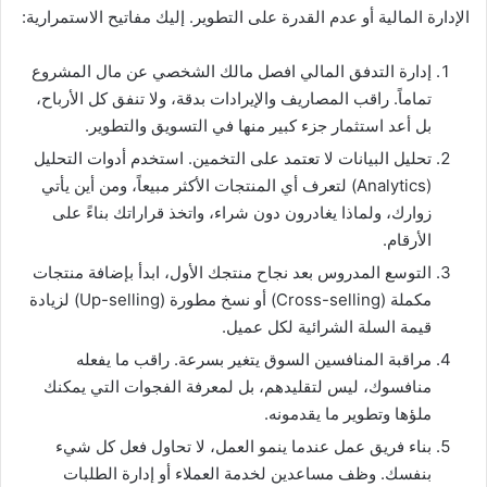
الإدارة المالية أو عدم القدرة على التطوير. إليك مفاتيح الاستمرارية:
إدارة التدفق المالي افصل مالك الشخصي عن مال المشروع
تماماً. راقب المصاريف والإيرادات بدقة، ولا تنفق كل الأرباح،
بل أعد استثمار جزء كبير منها في التسويق والتطوير.
تحليل البيانات لا تعتمد على التخمين. استخدم أدوات التحليل
(Analytics) لتعرف أي المنتجات الأكثر مبيعاً، ومن أين يأتي
زوارك، ولماذا يغادرون دون شراء، واتخذ قراراتك بناءً على
الأرقام.
التوسع المدروس بعد نجاح منتجك الأول، ابدأ بإضافة منتجات
مكملة (Cross-selling) أو نسخ مطورة (Up-selling) لزيادة
قيمة السلة الشرائية لكل عميل.
مراقبة المنافسين السوق يتغير بسرعة. راقب ما يفعله
منافسوك، ليس لتقليدهم، بل لمعرفة الفجوات التي يمكنك
ملؤها وتطوير ما يقدمونه.
بناء فريق عمل عندما ينمو العمل، لا تحاول فعل كل شيء
بنفسك. وظف مساعدين لخدمة العملاء أو إدارة الطلبات