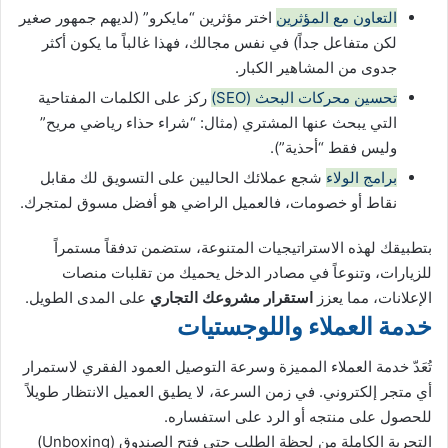
التعاون مع المؤثرين
اختر مؤثرين “مايكرو” (لديهم جمهور صغير
لكن متفاعل جداً) في نفس مجالك، فهذا غالباً ما يكون أكثر
جدوى من المشاهير الكبار.
تحسين محركات البحث (SEO)
ركز على الكلمات المفتاحية
التي يبحث عنها المشتري (مثال: “شراء حذاء رياضي مريح”
وليس فقط “أحذية”).
برامج الولاء
شجع عملائك الحاليين على التسويق لك مقابل
نقاط أو خصومات، فالعميل الراضي هو أفضل مسوق لمتجرك.
بتطبيقك لهذه الاستراتيجيات المتنوعة، ستضمن تدفقاً مستمراً
للزيارات، وتنوعاً في مصادر الدخل يحميك من تقلبات منصات
الإعلانات، مما يعزز
استقرار مشروعك التجاري
على المدى الطويل.
خدمة العملاء واللوجستيات
تُعَدّ خدمة العملاء المميزة وسرعة التوصيل العمود الفقري لاستمرار
أي متجر إلكتروني. في زمن السرعة، لا يطيق العميل الانتظار طويلاً
للحصول على منتجه أو الرد على استفساره.
التجربة الكاملة من لحظة الطلب حتى فتح الصندوق (Unboxing)