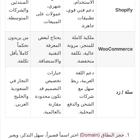
الاستخدام،
المبتدئين
شهري،
Shopify
دعم فني قوي،
والشركات
عمولات على
تطبيقات
المتوسطة.
المبيعات.
جاهزة.
ملكية كاملة
يحتاج لبعض
من يريدون
للمتجر، مرونة
المعرفة
تحكماً
WooCommerce
عالية، تكلفة
التقنية
كاملاً بأقل
منخفضة.
والاستضافة.
تكلفة.
دعم اللغة
خيارات
العربية، ربط
تخصيص
التجار في
سهل مع
التصميم قد
السعودية
سلة / زد
شركات
تكون محدودة
والخليج
الشحن والدفع
مقارنة
العربي.
المحلية.
بالعالمية.
حجز النطاق (Domain)
اختر اسماً قصيراً، سهل التذكر، ويعبر