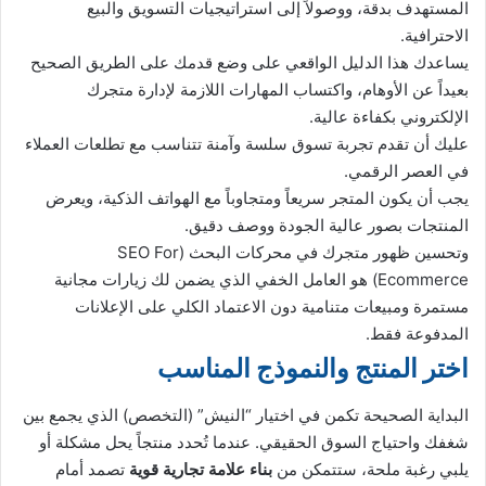
المستهدف بدقة، ووصولاً إلى استراتيجيات التسويق والبيع
الاحترافية.
يساعدك هذا الدليل الواقعي على وضع قدمك على الطريق الصحيح
بعيداً عن الأوهام، واكتساب المهارات اللازمة لإدارة متجرك
الإلكتروني بكفاءة عالية.
عليك أن تقدم تجربة تسوق سلسة وآمنة تتناسب مع تطلعات العملاء
في العصر الرقمي.
يجب أن يكون المتجر سريعاً ومتجاوباً مع الهواتف الذكية، ويعرض
المنتجات بصور عالية الجودة ووصف دقيق.
وتحسين ظهور متجرك في محركات البحث (SEO For
Ecommerce) هو العامل الخفي الذي يضمن لك زيارات مجانية
مستمرة ومبيعات متنامية دون الاعتماد الكلي على الإعلانات
المدفوعة فقط.
اختر المنتج والنموذج المناسب
البداية الصحيحة تكمن في اختيار “النيش” (التخصص) الذي يجمع بين
شغفك واحتياج السوق الحقيقي. عندما تُحدد منتجاً يحل مشكلة أو
يلبي رغبة ملحة، ستتمكن من
بناء علامة تجارية قوية
تصمد أمام