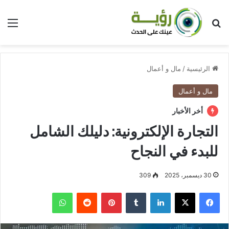
بحث عن
الق
الرئيسية
/
مال و أعمال
مال و أعمال
أخر الأخبار
التجارة الإلكترونية: دليلك الشامل
للبدء في النجاح
30 ديسمبر، 2025
309
فيسبوك
‫X
لينكدإن
بينتيريست
واتساب