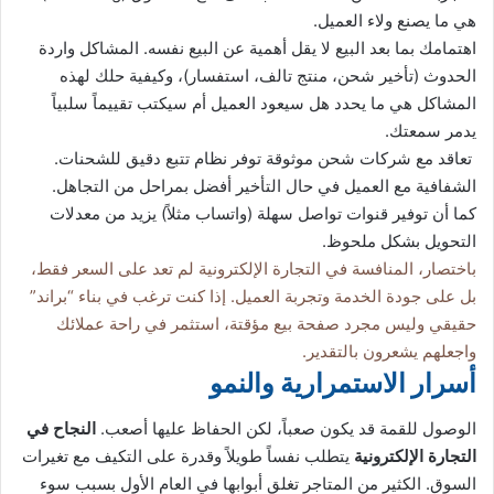
هي ما يصنع ولاء العميل.
اهتمامك بما بعد البيع لا يقل أهمية عن البيع نفسه. المشاكل واردة
الحدوث (تأخير شحن، منتج تالف، استفسار)، وكيفية حلك لهذه
المشاكل هي ما يحدد هل سيعود العميل أم سيكتب تقييماً سلبياً
يدمر سمعتك.
تعاقد مع شركات شحن موثوقة توفر نظام تتبع دقيق للشحنات.
الشفافية مع العميل في حال التأخير أفضل بمراحل من التجاهل.
كما أن توفير قنوات تواصل سهلة (واتساب مثلاً) يزيد من معدلات
التحويل بشكل ملحوظ.
باختصار، المنافسة في التجارة الإلكترونية لم تعد على السعر فقط،
بل على جودة الخدمة وتجربة العميل. إذا كنت ترغب في بناء “براند”
حقيقي وليس مجرد صفحة بيع مؤقتة، استثمر في راحة عملائك
واجعلهم يشعرون بالتقدير.
أسرار الاستمرارية والنمو
الوصول للقمة قد يكون صعباً، لكن الحفاظ عليها أصعب.
النجاح في
التجارة الإلكترونية
يتطلب نفساً طويلاً وقدرة على التكيف مع تغيرات
السوق. الكثير من المتاجر تغلق أبوابها في العام الأول بسبب سوء