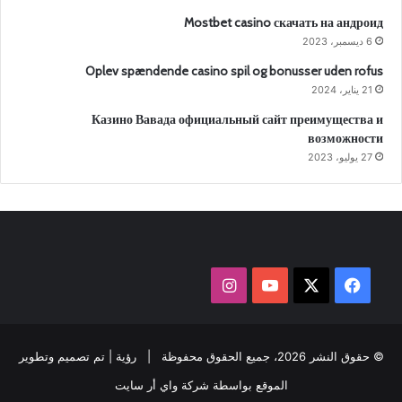
Mostbet casino скачать на андроид
6 ديسمبر، 2023
Oplev spændende casino spil og bonusser uden rofus
21 يناير، 2024
Казино Вавада официальный сайт преимущества и
возможности
27 يوليو، 2023
‫X
فيسبوك
‫YouTube
انستقرام
© حقوق النشر 2026، جميع الحقوق محفوظة |
رؤية
| تم تصميم وتطوير
الموقع بواسطة
شركة واي أر سايت