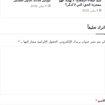
سيد البقاء! الإشعاع؟ لا يهمه، فهو
موبايل 2026: الدليل الشامل
معجزة؛ الخق؛ التي لا تُدمَّر؟
17 يناير، 2026
4 يناير، 2025
اترك تعليقاً
لن يتم نشر عنوان بريدك الإلكتروني.
الحقول الإلزامية مشار إليها بـ
*
ا
ل
ت
ع
ل
ي
ق
*
الاسم
*