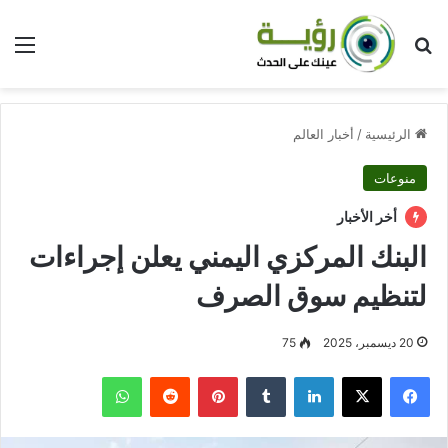
بحث عن
الق
الرئيسية
/
أخبار العالم
منوعات
أخر الأخبار
البنك المركزي اليمني يعلن إجراءات
لتنظيم سوق الصرف
20 ديسمبر، 2025
75
فيسبوك
‫X
لينكدإن
بينتيريست
واتساب