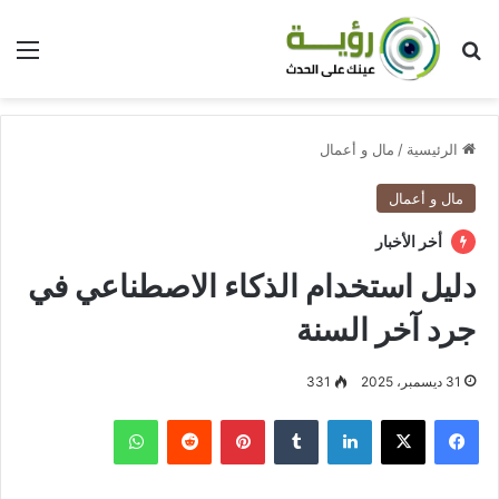
بحث عن
الق
الرئيسية
/
مال و أعمال
مال و أعمال
أخر الأخبار
دليل استخدام الذكاء الاصطناعي في
جرد آخر السنة
31 ديسمبر، 2025
331
فيسبوك
‫X
لينكدإن
بينتيريست
واتساب