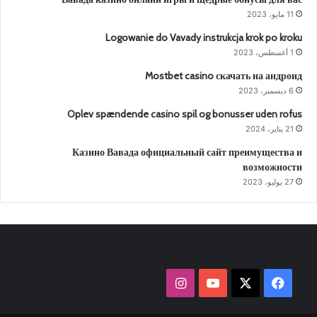
11 مايو، 2023
Logowanie do Vavady instrukcja krok po kroku
1 أغسطس، 2023
Mostbet casino скачать на андроид
6 ديسمبر، 2023
Oplev spændende casino spil og bonusser uden rofus
21 يناير، 2024
Казино Вавада официальный сайт преимущества и
возможности
27 يوليو، 2023
‫X
فيسبوك
‫YouTube
انستقرام