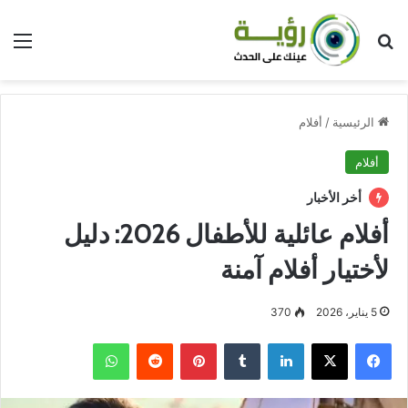
بحث عن
الق
الرئيسية
/
أفلام
أفلام
أخر الأخبار
أفلام عائلية للأطفال 2026: دليل
لأختيار أفلام آمنة
5 يناير، 2026
370
فيسبوك
‫X
لينكدإن
بينتيريست
واتساب