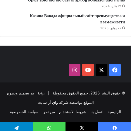
Oplev spændende casino spil og bonusser uden rofus
21 يناير، 2024
Казино Вавада официальный сайт преимущества и
возможности
27 يوليو، 2023
‫X
فيسبوك
‫YouTube
انستقرام
© حقوق النشر 2026، جميع الحقوق محفوظة |
رؤية
| تم تصميم وتطوير
الموقع بواسطة
شركة واي أر سايت
الرئيسية
اتصل بنا
شروط الاستخدام
من نحن
سياسة الخصوصية