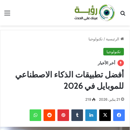
بحث عن
الق
الرئيسية
/
تكنولوجيا
تكنولوجيا
أخر الأخبار
أفضل تطبيقات الذكاء الاصطناعي
للموبايل في 2026
21 يناير، 2026
219
فيسبوك
‫X
لينكدإن
بينتيريست
واتساب