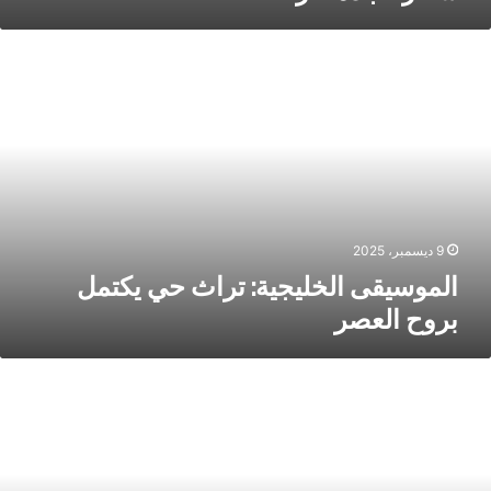
لموسيقى
لخليجية:
راث
ي
كتمل
روح
لعصر
9 ديسمبر، 2025
الموسيقى الخليجية: تراث حي يكتمل
بروح العصر
لثقافة
لخليجية:
راث
تجدد
واكب
لعصر