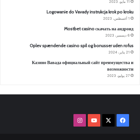
11 مايو، 2023
Logowanie do Vavady instrukcja krok po kroku
1 أغسطس، 2023
Mostbet casino скачать на андроид
6 ديسمبر، 2023
Oplev spændende casino spil og bonusser uden rofus
21 يناير، 2024
Казино Вавада официальный сайт преимущества и
возможности
27 يوليو، 2023
‫X
فيسبوك
‫YouTube
انستقرام