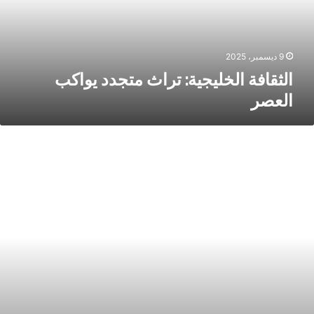
9 ديسمبر، 2025
الثقافة الخليجية: تراث متجدد يواكب
العصر
براج
بيعرفوا
متى
قولوا
أ»:
صحاب
دود
اضحة
كرامتهم
ط
حمر