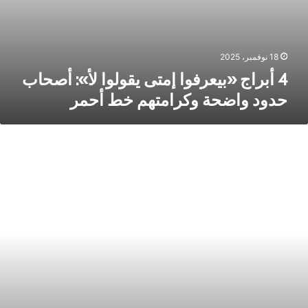
18 نوفمبر، 2025
4 أبراج «بيعرفوا إمتى يقولوا لأ»: أصحاب
حدود واضحة وكرامتهم خط أحمر
يفية
حقيق
لسعادة
لأسرية:
صائح
ملية
بناء
سرة